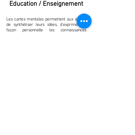
Education / Enseignement
Les cartes mentales permettent aux élèves
de synthétiser leurs idées, d'exprimer de
façon personnelle les connaissances
acquises, d'améliorer la mémorisation et de
partager leurs connaissances. Cette
technique remet l'élève en confiance et le
responsabilise.
La mémorisation est facilité par le rendu
visuel. La Méthode permet aux enfants de se
concentrer plus facilement, d'apprendre en
s'amusant et de mémoriser
efficacement et
durablement.